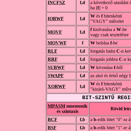
INCFSZ
f,d
a következő utasítást 
ha [
f
] = 0
W
és
f
bitenkénti
IORWF
f,d
"VAGY" művelet
f
kiolvasása a
W
-be
MOVF
f,d
vagy csak tesztelésre
MOVWF
f
W
beírása
f
-be
RLF
f,d
forgatás balra
C
-n ker
RRF
f,d
forgatás jobbra
C
-n k
SUBWF
f,d
W
kivonása
f
-ből
SWAPF
f,d
az alsó és felső négy b
W
és
f
bitenkénti
XORWF
f,d
"kizáró-VAGY" műve
BIT-SZINTŰ REGI
MPASM
mnemonik
Rövid leír
és szintaxis
BCF
f,b
a
b
-edik bitet "0"-ra ál
BSF
f,b
a
b
-edik bitet "1"-re ál