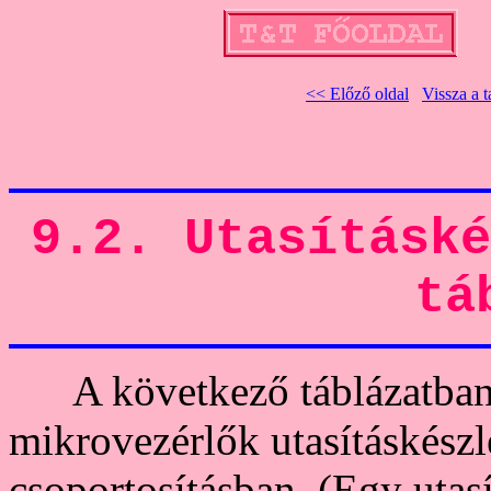
<< Előző oldal
Vissza a 
9.2. Utasításké
tá
A következő táblázatban 
mikrovezérlők utasításkészle
csoportosításban. (Egy utas