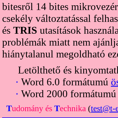
bitesről 14 bites mikrovezé
csekély változtatással felha
és
TRIS
utasítások használa
problémák miatt nem ajánlj
hiánytalanul megoldható eze
Letölthető és kinyomtatha
·
Word 6.0 formátumú
ö
·
Word 2000 formátum
T
udomány
és
T
echnika
(
test@t-e