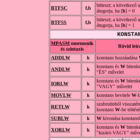
bitteszt; a következő u
BTFSC
f,b
átugorja, ha [
b
] = 0
bitteszt; a következő u
BTFSS
f,b
átugorja, ha [
b
] = 1
KONSTA
MPASM
mnemonik
Rövid leír
és szintaxis
ADDLW
k
konstans hozzáadása
konstans és
W
bitenké
ANDLW
k
"ÉS" művelet
konstans és
W
bitenké
IORLW
k
"VAGY" művelet
MOVLW
k
konstans bevitele
W
-
szubrutinból visszatér
RETLW
k
konstans
W
-be töltés
SUBLW
k
W
kivonása konstans
konstans és
W
bitenké
XORLW
k
"kizáró-VAGY" műve