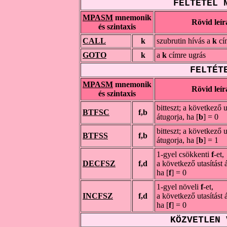
FELTÉTEL 
MPASM
mnemonik
Rövid leír
és szintaxis
CALL
k
szubrutin hívás a
k
cí
GOTO
k
a
k
címre ugrás
FELTÉT
MPASM
mnemonik
Rövid leír
és szintaxis
bitteszt; a következő u
BTFSC
f,b
átugorja, ha [
b
] = 0
bitteszt; a következő u
BTFSS
f,b
átugorja, ha [
b
] = 1
1-gyel csökkenti
f
-et,
DECFSZ
f,d
a következő utasítást 
ha [
f
] = 0
1-gyel növeli
f
-et,
INCFSZ
f,d
a következő utasítást 
ha [
f
] = 0
KÖZVETLEN 