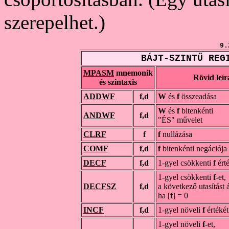
szerepelhet.)
9.
BÁJT-SZINTŰ REG
MPASM
mnemonik
Rövid leír
és szintaxis
ADDWF
f,d
W
és
f
összeadása
W
és
f
bitenkénti
ANDWF
f,d
"ÉS" művelet
CLRF
f
f
nullázása
COMF
f,d
f
bitenkénti negációja
DECF
f,d
1-gyel csökkenti
f
ért
1-gyel csökkenti
f
-et,
DECFSZ
f,d
a következő utasítást 
ha [
f
] = 0
INCF
f,d
1-gyel növeli
f
értékét
1-gyel növeli
f
-et,