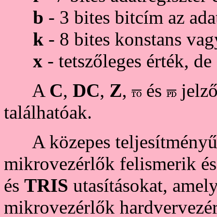
b
- 3 bites bitcím az ada
k
- 8 bites konstans va
x
- tetszőleges érték, de
A
C
,
DC
,
Z
,
és
jelz
találhatóak.
A közepes teljesítményű, 
mikrovezérlők felismerik é
és
TRIS
utasításokat, amely
mikrovezérlők hardvervezér