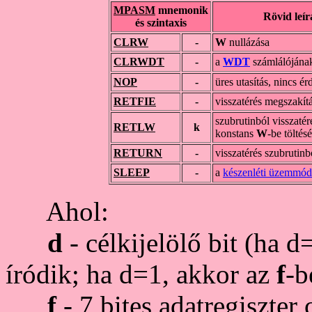
MPASM
mnemonik
Rövid leír
és szintaxis
CLRW
-
W
nullázása
CLRWDT
-
a
WDT
számlálójának
NOP
-
üres utasítás, nincs é
RETFIE
-
visszatérés megszakít
szubrutinból visszatér
RETLW
k
konstans
W
-be töltés
RETURN
-
visszatérés szubrutinb
SLEEP
-
a
készenléti üzemmód
Ahol:
d
- célkijelölő bit (ha 
íródik; ha d=1, akkor az
f
-b
f
- 7 bites adatregiszter 