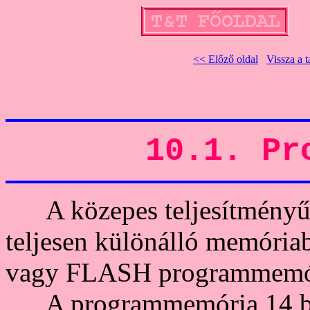
<< Előző oldal
Vissza a 
10.1. Pr
A közepes teljesítményű 
teljesen különálló memóri
vagy FLASH programmemór
A programmemória 14 bite