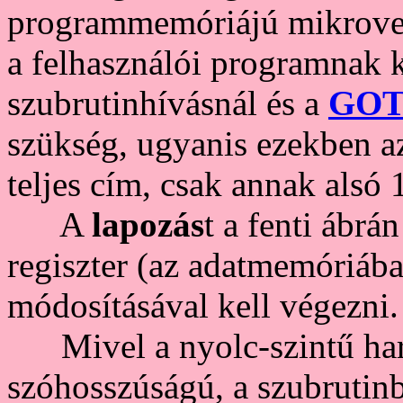
programmemóriájú mikrovezé
a felhasználói programnak 
szubrutinhívásnál és a
GO
szükség, ugyanis ezekben az
teljes cím, csak annak alsó 1
A
lapozás
t a fenti ábrán
regiszter (az adatmemóriába
módosításával kell végezni.
Mivel a nyolc-szintű har
szóhosszúságú, a szubrutinb