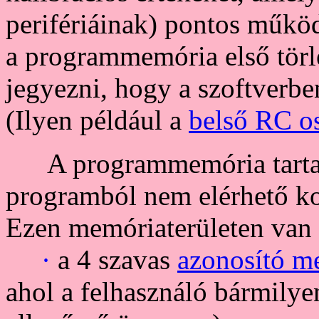
perifériáinak) pontos műkö
a programmemória első törlés
jegyezni, hogy a szoftverbe
(Ilyen például a
belső RC os
A programmemória tartal
programból nem elérhető ko
Ezen memóriaterületen van 
·
a 4 szavas
azonosító m
ahol a felhasználó bármilye