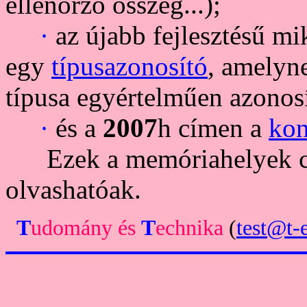
ellenőrző összeg...);
·
az újabb fejlesztésű m
egy
típusazonosító
, amelyn
típusa egyértelműen azonosí
·
és a
2007
h címen a
kon
Ezek a memóriahelyek csa
olvashatóak.
T
udomány
és
T
echnika
(
test@t-e