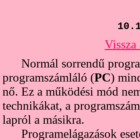
10.
Vissza 
Normál sorrendű program
programszámláló (
PC
) min
nő. Ez a működési mód nem
technikákat, a programszám
lapról a másikra.
Programelágazások esetén