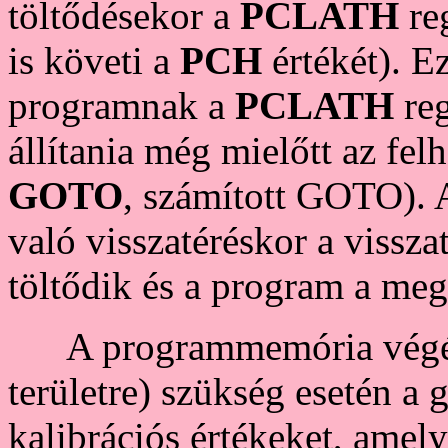
töltődésekor a
PCLATH
reg
is követi a
PCH
értékét). E
programnak a
PCLATH
reg
állítania még mielőtt az fel
GOTO
, számított GOTO). 
való visszatéréskor a vissz
töltődik és a program a megs
A programmemória végére
területre) szükség esetén a 
kalibrációs értékeket, amely