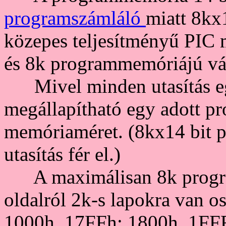
programszámláló
miatt 8kx
közepes teljesítményű PIC 
és 8k programmemóriájú vál
Mivel minden utasítás e
megállapítható egy adott p
memóriaméret. (8kx14 bit
utasítás fér el.)
A maximálisan 8k program
oldalról 2k-s lapokra van o
1000h..17FFh; 1800h..1FF