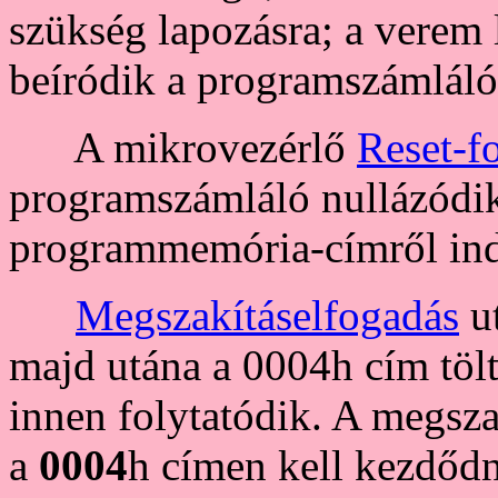
szükség lapozásra; a verem 
beíródik a programszámláló
A mikrovezérlő
Reset-f
programszámláló nullázódik
programmemória-címről ind
Megszakításelfogadás
u
majd utána a 0004h cím tölt
innen folytatódik. A megsz
a
0004
h címen kell kezdőd