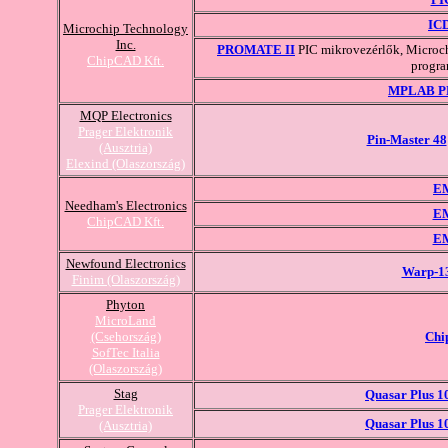
ICD
Microchip Technology
Inc.
PROMATE II
PIC mikrovezérlők, Microc
ChipCAD Kft.
progr
MPLAB P
MQP Electronics
Prager Elektronik
Pin-Master 48
(Ausztria)
Elexind (Olaszország)
E
Needham's Electronics
E
ChipCAD Kft.
E
Newfound Electronics
Warp-1
Finim (Olaszország)
Phyton
MicroLand
(Csehország)
Chi
SofTec Italia
(Olaszország)
Stag
Quasar Plus 1
Prager Elektronik
Quasar Plus 1
(Ausztria)