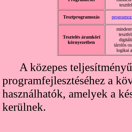
tesztfel
Tesztprogramozás
programoz
mindenre
tesztfel
Tesztelés áramköri
digitál
környezetben
tárolós os
logikai a
A közepes teljesítményű 
programfejlesztéséhez a kö
használhatók, amelyek a ké
kerülnek.