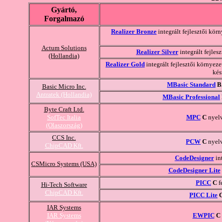
Gyártó,
Forgalmazó
Realizer Bronze
integrált fejlesztői kö
Actum Solutions
Realizer Silver
integrált fejle
(Hollandia)
Realizer Gold
integrált fejlesztői környez
kés
MBasic Standard
B
Basic Micro Inc.
Antratek (Hollandia)
MBasic Professional
Byte Craft Ltd.
SofTec Italia
MPC
C
nyelv
(Olaszország)
CCS Inc.
PCW
C
nyelv
ChipCAD Kft.
CodeDesigner
int
CSMicro Systems (USA)
CodeDesigner Lite
PICC
C
f
Hi-Tech Software
ChipCAD Kft.
PICC Lite
IAR Systems
IAR Systems
EWPIC
C