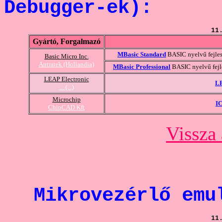
Debugger-ek):
11
Gyártó, Forgalmazó
MBasic Standard
BASIC nyelvű fejles
Basic Micro Inc.
Antratek (Hollandia)
MBasic Professional
BASIC nyelvű fejl
LEAP Electronic
L
... (...)
Microchip
I
ChipCAD Kft
Vissza 
Mikrovezérlő emu
11