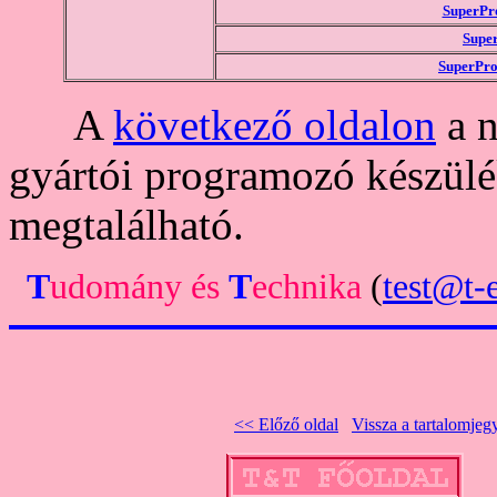
SuperPr
Supe
SuperPr
A
következő oldalon
a n
gyártói programozó készülé
megtalálható.
T
udomány
és
T
echnika
(
test@t-e
<< Előző oldal
Vissza a tartalomje