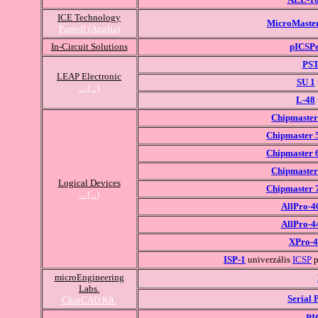
ICE Technology
MicroMaste
Farnell (Anglia)
In-Circuit Solutions
pICSP
PS
LEAP Electronic
SU 1
... (...)
L-48
Chipmaster
Chipmaster 
Chipmaster 
Chipmaster
Logical Devices
Chipmaster 
... (...)
AllPro-4
AllPro-4
XPro-4
ISP-1
univerzális
ICSP
p
microEngineering
Labs.
Serial
ChipCAD Kft.
PI