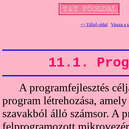
<< Előző oldal
Vissza a 
11.1. Prog
A programfejlesztés célja
program létrehozása, amely 
szavakból álló számsor. A p
felprogramozott mikrovezérl