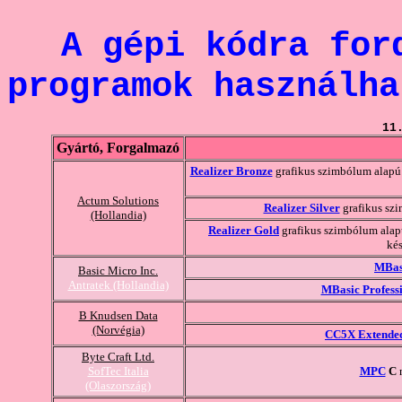
A gépi kódra for
programok használha
11
Gyártó, Forgalmazó
Realizer Bronze
grafikus szimbólum alapú 
Actum Solutions
Realizer Silver
grafikus szi
(Hollandia)
Realizer Gold
grafikus szimbólum alapú
ké
MBas
Basic Micro Inc.
Antratek (Hollandia)
MBasic Profess
B Knudsen Data
(Norvégia)
CC5X Extende
Byte Craft Ltd.
SofTec Italia
MPC
C
n
(Olaszország)