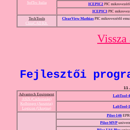
SofTec Italia
ICEPIC2
PIC mikrovezérlő
ICEPIC3
PIC mikrovezé
TechTools
ClearView Mathias
PIC mikrovezérlő emul
ChipCAD Kft.
Vissza 
Fejlesztői progr
11
Advantech Equipment
LabTool-
ASIX (Csehország)
Kolbinger (Ausztria)
LabTool-
Logicon (Ukrajna)
Pilot-146
EPRO
Pilot-MVP
univerz
Pilot-U44-Plus
unive