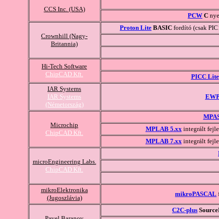
CCS Inc. (USA)
PCW
C
nye
Proton Lite
BASIC
fordító (csak PI
Crownhill (Nagy-
Britannia)
Hi-Tech Software
ChipCAD Kft.
PICC Lite
IAR Systems
IAR Systems
EWP
(Németország)
MPA
Microchip
MPLAB 5.xx
integrált fejl
ChipCAD Kft.
MPLAB 7.xx
integrált fejl
microEngineering Labs.
ChipCAD Kft.
mikroElektronika
mikroPASCAL
(Jugoszlávia)
C2C-plus
Source
Pavel Baranov