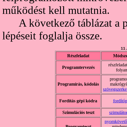
működést kell mutatnia.
A következő táblázat a pr
lépéseit foglalja össze.
11
Részfeladat
Módsze
részfelada
Programtervezés
folya
programoz
Programírás, kódolás
makrógyű
szövegszerke
Fordítás gépi kódra
fordító
Szimulációs teszt
szimuláto
nyomkövet
Programteszt
mindenre