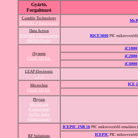
Gyártó,
Forgalmazó
Comfile Technology
Mr.
INWARE (Olaszország)
Data Action
INWARE (Olaszország)
RICE3000
PIC mikrovezérlő
ARINA (Svájc)
iC1000
iSystem
iC2000
ChipCAD Kft.
iC4000
LEAP Electronic
... (...)
ICE 
Microchip
ChipCAD Kft.
Phyton
MicroLand
(Csehország)
SofTec Italia
(Olaszország)
ICEPIC JNR 16
PIC mikrovezérlő emulátor (
ICEPIC
PIC mikrovezérlő
RF Solutions