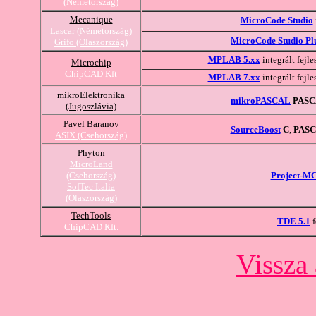
(Németország)
Mecanique
MicroCode Studio
Lascar (Németország)
MicroCode Studio Pl
Grifo (Olaszország)
MPLAB 5.xx
integrált fejl
Microchip
ChipCAD Kft
MPLAB 7.xx
integrált fejl
mikroElektronika
mikroPASCAL
PAS
(Jugoszlávia)
Pavel Baranov
SourceBoost
C
,
PAS
ASIX (Csehország)
Phyton
MicroLand
(Csehország)
Project-M
SofTec Italia
(Olaszország)
TechTools
TDE 5.1
f
ChipCAD Kft.
Vissza 