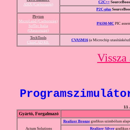
C2C++
SourceBoos
ASIX (Csehország)
P2C-plus
SourceBoo
Phyton
MicroLand (Csehország)
PASM-MC
PIC assem
SofTec Italia
(Olaszország)
TechTools
CVASM16
(a Microchip utasításkészl
ChipCAD Kft.
Vissza 
Programszimuláto
11
Gyártó, Forgalmazó
Realizer Bronze
grafikus szimbólum alapú
Actum Solutions
Realizer Silver
grafikus 