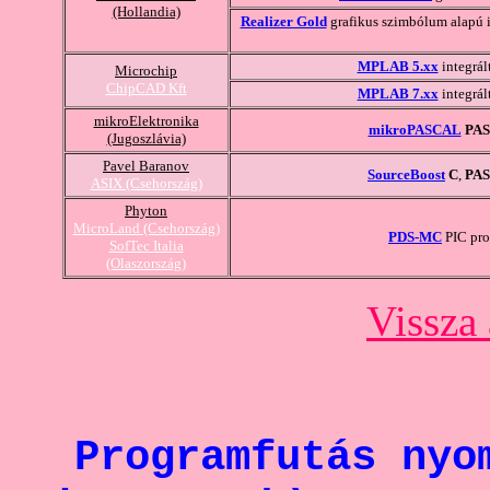
(Hollandia)
Realizer Gold
grafikus szimbólum alapú in
MPLAB 5.xx
integrál
Microchip
ChipCAD Kft
MPLAB 7.xx
integrál
mikroElektronika
mikroPASCAL
PA
(Jugoszlávia)
Pavel Baranov
SourceBoost
C
,
PA
ASIX (Csehország)
Phyton
MicroLand (Csehország)
PDS-MC
PIC pro
SofTec Italia
(Olaszország)
Vissza 
Programfutás nyo