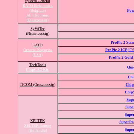
System General
RATO Elektronica
(Belgium)
Pow
AL Electronic
(Olaszország)
SyWiTec
(Németország)
ProPic 2 Sta
TATO
Octavio Nogueira
ProPic 2 ICP
IC
(USA)
ProPic 2 Gold
TechTools
Qui
ChipCAD Kft.
Chi
TiCOM (Oroszország)
Chip
Chip
Sup
Supe
Supe
XELTEK
SuperPr
XELTEK Europe
Supe
(Hollandia)