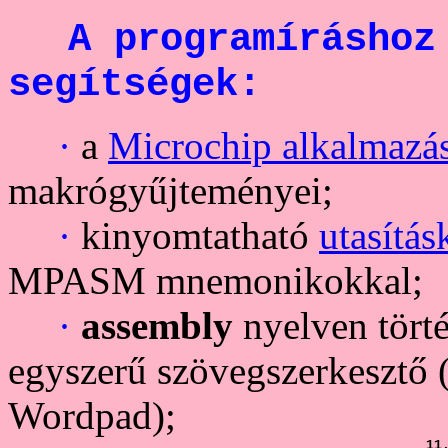
A programíráshoz
segítségek:
·
a
Microchip alkalmazá
makrógyűjteményei;
·
kinyomtatható
utasítás
MPASM mnemonikokkal;
·
assembly
nyelven törté
egyszerű szövegszerkesztő 
Wordpad);
11