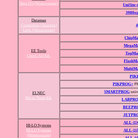
Data I/O (Németország)
UniSite-
3980xp
Dataman
Cosmotron (Ausztria)
Grifo (Olaszország)
ChipM
MegaM
EE Tools
TopMa
ChipCAD Kft.
FlashM
MultiM
PIK
PIKPROG+
PI
SMARTPROG
univ
ELNEC
Micro Team Kft.
LABPR
BEEPR
JETPR
ALL-11
HI-LO Systems
HI-LO Systems
ALL-11
(Németország)
ALL-1