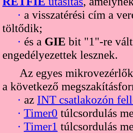
RETFIE
utasítás
, amelynek
·
a visszatérési cím a v
töltődik;
·
és a
GIE
bit "1"-re vál
engedélyezettek lesznek.
Az egyes mikrovezérlők a 
a következő megszakításforr
·
az
INT csatlakozón fel
·
Timer0
túlcsordulás me
·
Timer1
túlcsordulás me