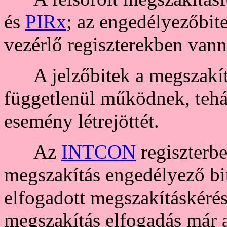
és
PIRx
; az engedélyezőbit
vezérlő regiszterekben vann
A jelzőbitek a megszakítá
függetlenül működnek, tehát
esemény létrejöttét.
Az
INTCON
regiszterbe
megszakítás engedélyező bit
elfogadott megszakításkérés
megszakítás elfogadás már a