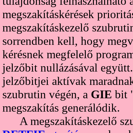
tulajdonság felhasználható 
megszakításkérések prioritá
megszakításkezelő szubrutin
sorrendben kell, hogy megvi
kérésnek megfelelő programr
jelzőbit nullázásával együtt
jelzőbitjei aktívak maradna
szubrutin végén, a
GIE
bit 
megszakítás generálódik.
A megszakításkezelő szubr