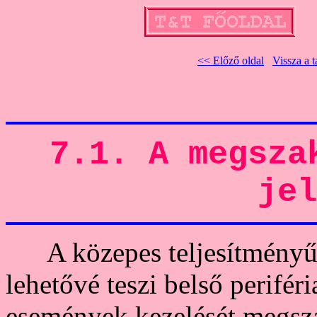
<< Előző oldal
Vissza a 
7.1. A megsza
jel
A közepes teljesítményű P
lehetővé teszi belső perifé
események kezelését megsza