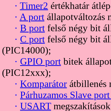
·
Timer2
értékhatár átlé
·
A port
állapotváltozás
·
B port
felső négy bit á
·
C port
felső négy bit á
(PIC14000);
·
GPIO port
bitek állapo
(PIC12xxx);
·
Komparátor
átbillenés 
·
Párhuzamos Slave port
·
USART
megszakítások