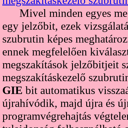
megszakításkezelő szubruti
Mivel minden egyes megsz
egy jelzőbit, ezek vizsgála
szubrutin képes meghatározn
ennek megfelelően kiválaszt
megszakítások jelzőbitjeit s
megszakításkezelő szubruti
GIE
bit automatikus vissza
újrahívódik, majd újra és újr
programvégrehajtás végtelen