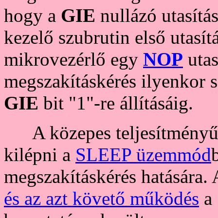
hogy a
GIE
nullázó utasítá
kezelő szubrutin első utasí
mikrovezérlő egy
NOP
utas
megszakításkérés ilyenkor s
GIE
bit "1"-re állításáig.
A közepes teljesítményű 
kilépni a
SLEEP üzemmód
megszakításkérés hatására.
és az azt követő működés
a