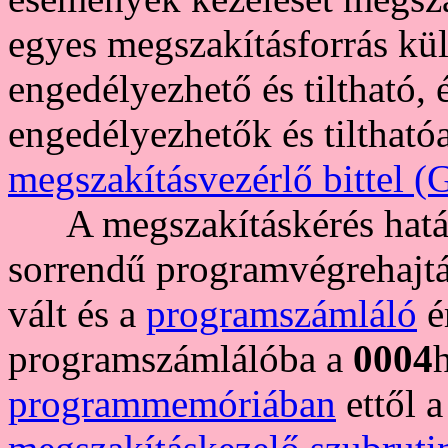
egyes megszakításforrás kül
engedélyezhető és tiltható, 
engedélyezhetők és tiltható
megszakításvezérlő bittel (
A megszakításkérés hatás
sorrendű programvégrehajt
vált és a
programszámláló
é
programszámlálóba a
0004
programmemóriában
ettől a