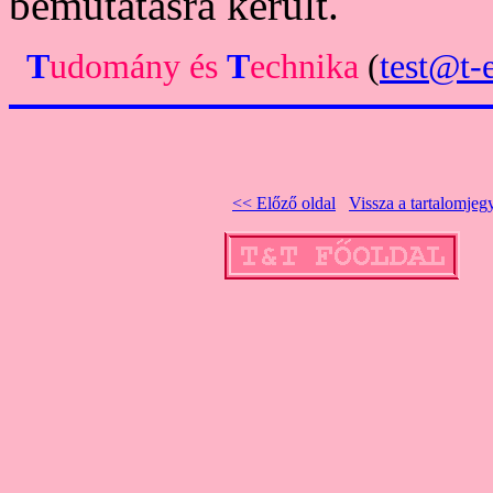
bemutatásra került.
T
udomány
és
T
echnika
(
test@t-e
<< Előző oldal
Vissza a tartalomje