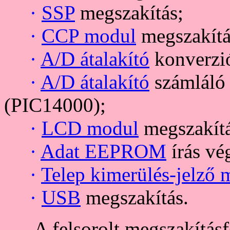
·
SSP
megszakítás;
·
CCP modul
megszakítá
·
A/D átalakító
konverzió
·
A/D átalakító
számláló 
(PIC14000);
·
LCD modul
megszakítá
·
Adat EEPROM
írás vé
·
Telep kimerülés-jelző
·
USB
megszakítás.
A felsorolt megszakításfor