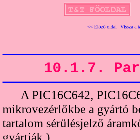
<< Előző oldal
Vissza a 
10.1.7. Par
A PIC16C642, PIC16C66
mikrovezérlőkbe a gyártó 
tartalom sérülésjelző áramk
gyártják.)