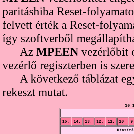
paritáshiba Reset-folyamato
felvett érték a Reset-folya
így szoftverből megállapítha
Az
MPEEN
vezérlőbit 
vezérlő regiszterben is szer
A következő táblázat egy
rekeszt mutat.
10.
15.
14.
13.
12.
11.
10.
9
Utasítá