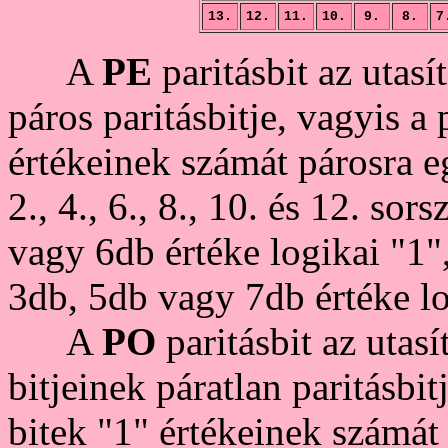
13.
12.
11.
10.
9.
8.
7
A
PE
paritásbit az utas
páros paritásbitje, vagyis a
értékeinek számát párosra eg
2., 4., 6., 8., 10. és 12. so
vagy 6db értéke logikai "1"
3db, 5db vagy 7db értéke lo
A
PO
paritásbit az utas
bitjeinek páratlan paritásbi
bitek "1" értékeinek számát 