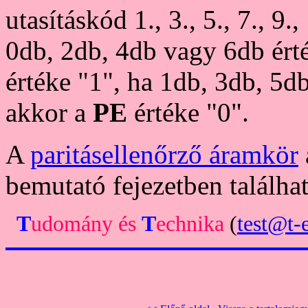
utasításkód 1., 3., 5., 7., 9.
0db, 2db, 4db vagy 6db érté
értéke "1", ha 1db, 3db, 5d
akkor a
PE
értéke "0".
A
paritásellenőrző áramkör
bemutató fejezetben találhat
T
udomány
és
T
echnika
(
test@t-e