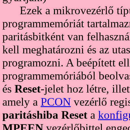
Ezek a mikrovezérlő típus
programmemóriát tartalmazn
paritásbitként van felhaszná
kell meghatározni és az uta
programozni. A beépített el
programmemóriából beolvasot
és
Reset
-jelet hoz létre, ille
amely a
PCON
vezérlő regi
paritáshiba Reset
a
konfig
MPEEN
vezérlőbittel enge